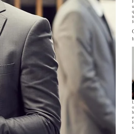
H
u
q
t
f
L
o
h
e
f
s