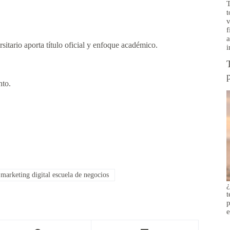
T
t
v
f
a
ersitario aporta título oficial y enfoque académico.
i
nto.
marketing digital escuela de negocios
¿
t
p
e