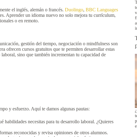
T
t
mente el inglés, alemán o francés.
Duolingo
,
BBC Languages
v
eles. Aprender un idioma nuevo no solo mejora tu currículum,
f
ionales o en remoto.
a
i
nicación, gestión del tiempo, negociación o mindfulness son
 ofrecen cursos gratuitos que te permiten desarrollar estas
 laboral, sino que también incrementan tu capacidad de
empo y esfuerzo. Aquí te damos algunas pautas:
¿
t
p
 habilidades necesitas para tu desarrollo laboral. ¿Quieres
e
formas reconocidas y revisa opiniones de otros alumnos.