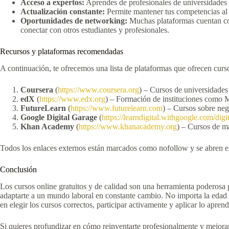
Acceso a expertos:
Aprendes de profesionales de universidades
Actualización constante:
Permite mantener tus competencias al
Oportunidades de networking:
Muchas plataformas cuentan co
conectar con otros estudiantes y profesionales.
Recursos y plataformas recomendadas
A continuación, te ofrecemos una lista de plataformas que ofrecen cursos
Coursera
(
https://www.coursera.org
) – Cursos de universidades
edX
(
https://www.edx.org
) – Formación de instituciones como 
FutureLearn
(
https://www.futurelearn.com
) – Cursos sobre neg
Google Digital Garage
(
https://learndigital.withgoogle.com/digi
Khan Academy
(
https://www.khanacademy.org
) – Cursos de m
Todos los enlaces externos están marcados como nofollow y se abren e
Conclusión
Los cursos online gratuitos y de calidad son una herramienta poderosa 
adaptarte a un mundo laboral en constante cambio. No importa la edad n
en elegir los cursos correctos, participar activamente y aplicar lo apren
Si quieres profundizar en cómo reinventarte profesionalmente y mejorar 