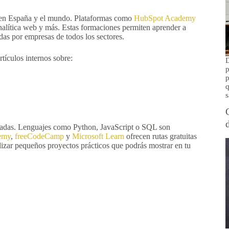
l en España y el mundo. Plataformas como
HubSpot Academy
nalítica web y más. Estas formaciones permiten aprender a
adas por empresas de todos los sectores.
rtículos internos sobre:
D
p
p
q
s
dadas. Lenguajes como Python, JavaScript o SQL son
emy
,
freeCodeCamp
y
Microsoft Learn
ofrecen rutas gratuitas
lizar pequeños proyectos prácticos que podrás mostrar en tu