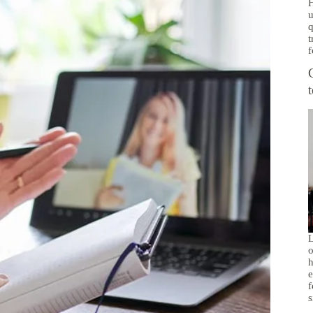
H
u
q
t
f
L
o
h
e
f
s