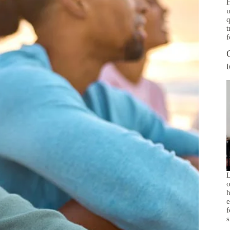
H
u
q
t
f
L
o
h
e
f
s