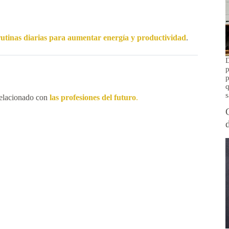
 rutinas diarias para aumentar energía y productividad
.
D
p
p
q
s
Relacionado con
las profesiones del futuro
.