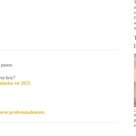
T
t
v
f
a
i
 pasos:
esa hoy?
ndadas en 2025
.
¿
arse profesionalmente
.
t
p
e