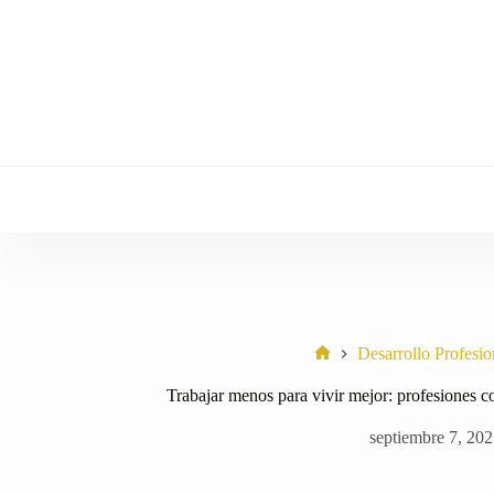
Saltar
al
contenido
Desarrollo Profesio
Home
Trabajar menos para vivir mejor: profesiones c
septiembre 7, 20