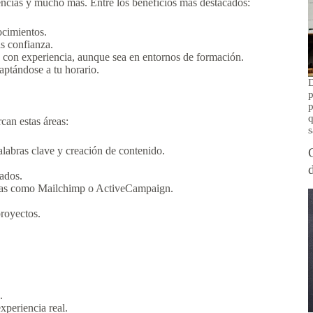
encias y mucho más. Entre los beneficios más destacados:
nocimientos.
s confianza.
 con experiencia, aunque sea en entornos de formación.
ptándose a tu horario.
D
p
p
q
can estas áreas:
s
labras clave y creación de contenido.
.
ados.
ntas como Mailchimp o ActiveCampaign.
proyectos.
.
xperiencia real.