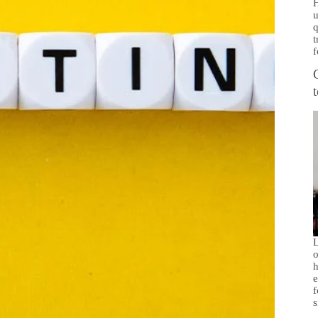
H
u
q
t
f
L
o
h
e
f
s