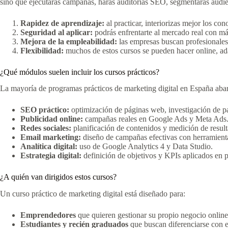
sino que ejecutarás campañas, harás auditorías SEO, segmentarás audi
Rapidez de aprendizaje:
al practicar, interiorizas mejor los co
Seguridad al aplicar:
podrás enfrentarte al mercado real con má
Mejora de la empleabilidad:
las empresas buscan profesionales
Flexibilidad:
muchos de estos cursos se pueden hacer online, ada
¿Qué módulos suelen incluir los cursos prácticos?
La mayoría de programas prácticos de marketing digital en España abar
SEO práctico:
optimización de páginas web, investigación de pa
Publicidad online:
campañas reales en Google Ads y Meta Ads
Redes sociales:
planificación de contenidos y medición de result
Email marketing:
diseño de campañas efectivas con herramie
Analítica digital:
uso de Google Analytics 4 y Data Studio.
Estrategia digital:
definición de objetivos y KPIs aplicados en 
¿A quién van dirigidos estos cursos?
Un curso práctico de marketing digital está diseñado para:
Emprendedores
que quieren gestionar su propio negocio online
Estudiantes y recién graduados
que buscan diferenciarse con e