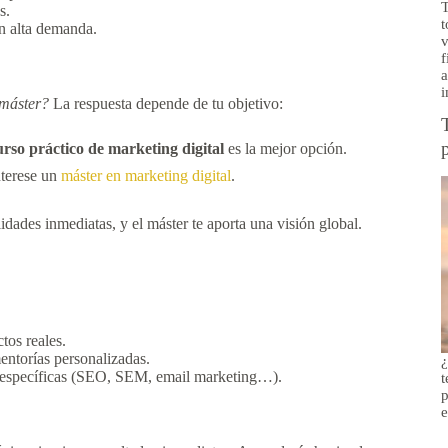
T
s.
t
n alta demanda.
v
f
a
i
 máster?
La respuesta depende de tu objetivo:
rso práctico de marketing digital
es la mejor opción.
interese un
máster en marketing digital
.
ilidades inmediatas, y el máster te aporta una visión global.
tos reales.
ntorías personalizadas.
¿
as específicas (SEO, SEM, email marketing…).
t
p
e