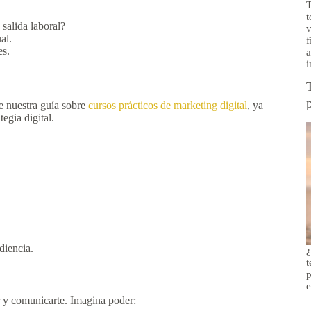
T
t
salida laboral?
v
al.
f
es.
a
i
te nuestra guía sobre
cursos prácticos de marketing digital
, ya
egia digital.
diencia.
¿
t
p
e
r y comunicarte. Imagina poder: