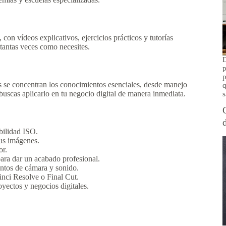
con vídeos explicativos, ejercicios prácticos y tutorías
 tantas veces como necesites.
D
p
p
s se concentran los conocimientos esenciales, desde manejo
q
uscas aplicarlo en tu negocio digital de manera inmediata.
s
bilidad ISO.
tus imágenes.
or.
a dar un acabado profesional.
entos de cámara y sonido.
nci Resolve o Final Cut.
oyectos y negocios digitales.