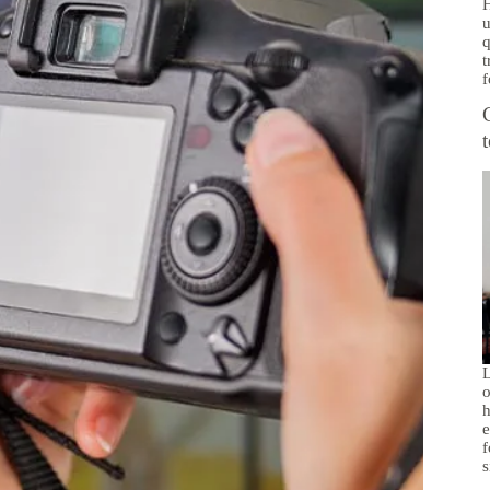
H
u
q
t
f
L
o
h
e
f
s