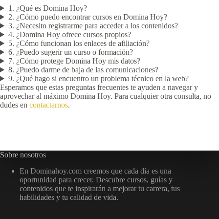
1. ¿Qué es Domina Hoy?
2. ¿Cómo puedo encontrar cursos en Domina Hoy?
3. ¿Necesito registrarme para acceder a los contenidos?
4. ¿Domina Hoy ofrece cursos propios?
5. ¿Cómo funcionan los enlaces de afiliación?
6. ¿Puedo sugerir un curso o formación?
7. ¿Cómo protege Domina Hoy mis datos?
8. ¿Puedo darme de baja de las comunicaciones?
9. ¿Qué hago si encuentro un problema técnico en la web?
Esperamos que estas preguntas frecuentes te ayuden a navegar y
aprovechar al máximo Domina Hoy. Para cualquier otra consulta, no
dudes en
contactarnos
.
Sobre nosotros
En Dominahoy.com creemos que cada día es una
oportunidad para crecer. Descubre cursos, guías y
contenidos que te inspirarán a mejorar tu carrera, tus
habilidades y tu calidad de vida.