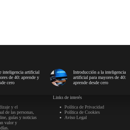
 inteligencia artificial
Introducción a la inteligencia
ores de 40: aprende y
artificial para mayores de 40:
sde cero
aprende desde cero
Links de interés
izaje y el
Política de Privacidad
al de las personas,
Política de Cookies
ine, guías y noticias
Aviso Legal
an valor y
días.