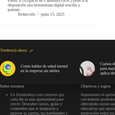
Públic d’Ocupació de Catalunya (SOC) pone a tu
disposición una herramienta digital sencilla y
potente.
Redacción
junio 15, 2025
Tendencia ahora
Cursos de
Como hablar de salud mental
para may
en la empresa sin tabúes
aplica de
Sobre nosotros
Objetivos y logros
En Dominahoy.com creemos que
Impulsamos el aprend
cada día es una oportunidad para
crecimiento profesion
crecer. Descubre cursos, guías y
ofreciendo cursos onl
contenidos que te inspirarán a
educativas que aport
mejorar tu carrera, tus habilidades y
motivación todos los 