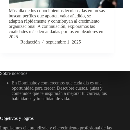
Más allá de los conocimientos técnicos, las empresas
buscan perfiles que aporten valor añadido, se
adapten rápidamente y contribuyan al crecimiento
organizacional. A continuación, exploramos las
cualidades más demandadas por los empleadores en
2025.
Redacción
septiembre 1, 2025
Sobre nosotros
En Dominahoy.com creemos que cada día es una
oportunidad para crecer. Descubre cursos, guías y
contenidos que te inspirarán a mejorar tu carrera, tus
habilidades y tu calidad de vida.
Objetivos y logros
Impulsamos el aprendizaje y el crecimiento profesional de las